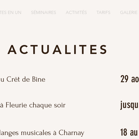
TES EN UN
SÉMINAIRES
ACTIVITÉS
TARIFS
GALERIE
ACTUALITES
29 ao
au Crêt de Bine
jusqu
à Fleurie chaque soir
18 au
ndanges musicales à Charnay